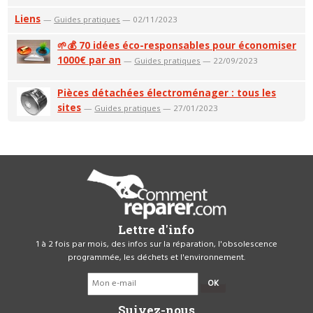
Liens
—
Guides pratiques
— 02/11/2023
🌱💰 70 idées éco-responsables pour économiser
1000€ par an
—
Guides pratiques
— 22/09/2023
Pièces détachées électroménager : tous les
sites
—
Guides pratiques
— 27/01/2023
Lettre d'info
1 à 2 fois par mois, des infos sur la réparation, l'obsolescence
programmée, les déchets et l'environnement.
OK
Suivez-nous