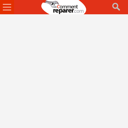
Ouvrir
le
menu