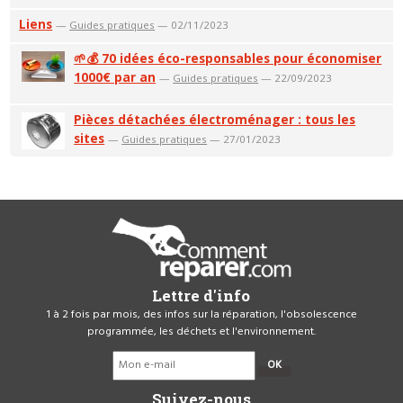
Liens
—
Guides pratiques
— 02/11/2023
🌱💰 70 idées éco-responsables pour économiser
1000€ par an
—
Guides pratiques
— 22/09/2023
Pièces détachées électroménager : tous les
sites
—
Guides pratiques
— 27/01/2023
Lettre d'info
1 à 2 fois par mois, des infos sur la réparation, l'obsolescence
programmée, les déchets et l'environnement.
OK
Suivez-nous