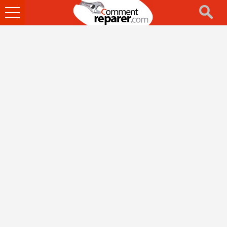
Ouvrir
le
menu