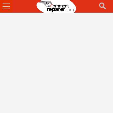
Ouvrir
le
menu