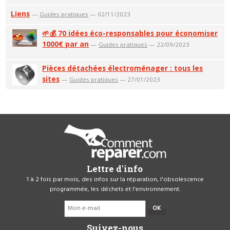
Liens
—
Guides pratiques
— 02/11/2023
🌱💰 70 idées éco-responsables pour économiser
1000€ par an
—
Guides pratiques
— 22/09/2023
Pièces détachées électroménager : tous les
sites
—
Guides pratiques
— 27/01/2023
Lettre d'info
1 à 2 fois par mois, des infos sur la réparation, l'obsolescence
programmée, les déchets et l'environnement.
OK
Suivez-nous