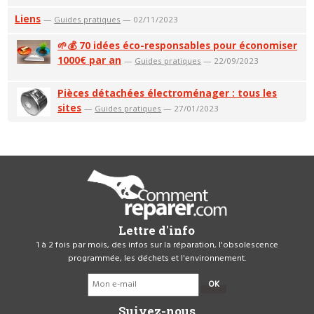
Liens
—
Guides pratiques
— 02/11/2023
🌱💰 70 idées éco-responsables pour économiser
1000€ par an
—
Guides pratiques
— 22/09/2023
Pièces détachées électroménager : tous les
sites
—
Guides pratiques
— 27/01/2023
Lettre d'info
1 à 2 fois par mois, des infos sur la réparation, l'obsolescence
programmée, les déchets et l'environnement.
OK
Suivez-nous