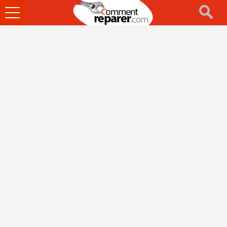
Ouvrir
le
menu