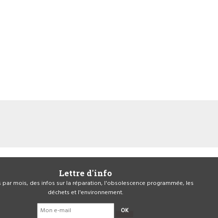
Lettre d'info
is par mois, des infos sur la réparation, l'obsolescence programmée, les
déchets et l'environnement.
OK