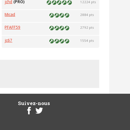
jchd
(PRO)
12224 pts
Micad
2884 pts
PFAFF59
2792 pts
jc67
1554 pts
Suivez-nous