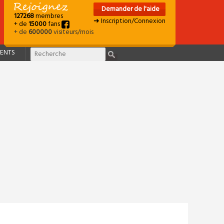
Demander de l'aide
127268
membres
➜ Inscription/Connexion
+ de
15000
fans
+ de
600000
visiteurs/mois
ENTS