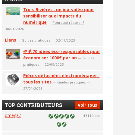
Trois-Rivières : un jeu-vidéo pour
sensibiliser aux impacts du
numérique
—
Pourquoi réparer ?
—
30/01/2026
Liens
—
Guides pratiques
— 02/11/2023
🌱💰 70 idées éco-responsables pour
économiser 1000€ par an
—
Guides
pratiques
— 22/09/2023
Pièces détachées électroménager :
tous les sites
—
Guides pratiques
—
27/01/2023
TOP CONTRIBUTEURS
Voir tous
omega7
43110 pts