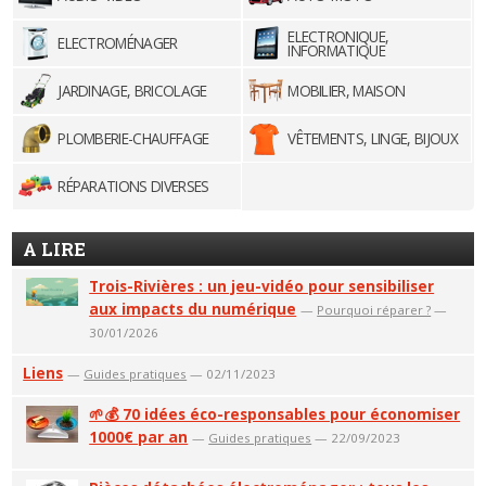
ELECTRONIQUE,
ELECTROMÉNAGER
INFORMATIQUE
JARDINAGE, BRICOLAGE
MOBILIER, MAISON
PLOMBERIE-CHAUFFAGE
VÊTEMENTS, LINGE, BIJOUX
RÉPARATIONS DIVERSES
A LIRE
Trois-Rivières : un jeu-vidéo pour sensibiliser
aux impacts du numérique
—
Pourquoi réparer ?
—
30/01/2026
Liens
—
Guides pratiques
— 02/11/2023
🌱💰 70 idées éco-responsables pour économiser
1000€ par an
—
Guides pratiques
— 22/09/2023