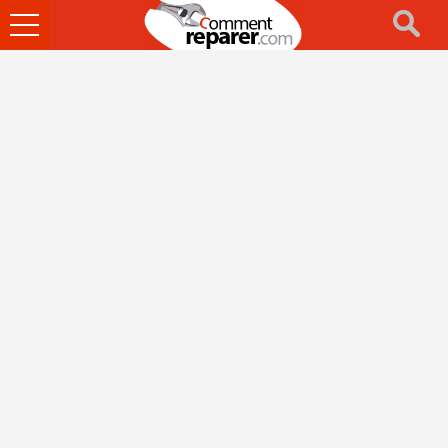
Ouvrir
le
menu