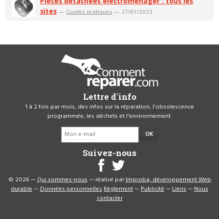
Pièces détachées électroménager : tous les
sites
—
Guides pratiques
— 27/01/2023
Lettre d'info
1 à 2 fois par mois, des infos sur la réparation, l'obsolescence
programmée, les déchets et l'environnement.
OK
Suivez-nous
© 2026 —
Qui sommes-nous
— réalisé par
Improba, développement Web
durable
—
Données personnelles
Règlement
—
Publicité
—
Liens
—
Nous
contacter