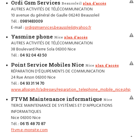
Ordi Gsm Services
Beausoleil
plan d'accès
AUTRES ACTIVITÉS DE TÉLÉCOMMUNICATION
10 avenue du général de Gaulle 06240 Beausoleil
Tél. :
0981483009
E-mail :
ordigsmservices.beausoleil@yahoo.fr
Yasmine phone
Nice
plan d'accès
AUTRES ACTIVITÉS DE TÉLÉCOMMUNICATION
38 Boulevard Pierre Sola 06300 Nice
Tél. :
04 92 04 43 50
Point Service Mobiles Nice
Nice
plan d'accès
RÉPARATION D'ÉQUIPEMENTS DE COMMUNICATION
24 Rue Arson 06300 Nice
Tél. :
04 93 31 14 70
www.allopsm.fr/adresses/reparation_telephone_mobile_nice.php
FTVM Maintenance informatique
Nice
TIERCE MAINTENANCE DE SYSTÈMES ET D'APPLICATIONS
INFORMATIQUES
Nice 06300 Nice
Tél. :
06 15 48 70 87
ftvm.e-monsite.com