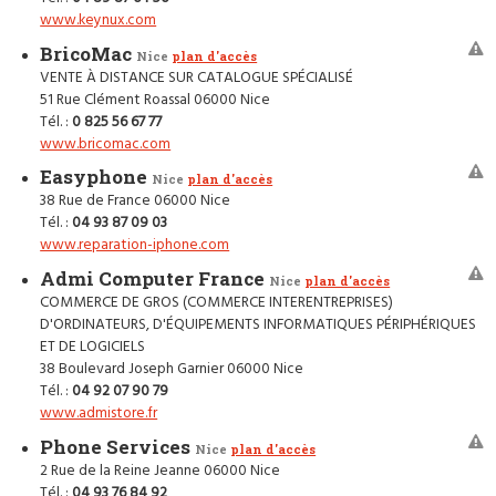
www.keynux.com
BricoMac
Nice
plan d'accès
VENTE À DISTANCE SUR CATALOGUE SPÉCIALISÉ
51 Rue Clément Roassal 06000 Nice
Tél. :
0 825 56 67 77
www.bricomac.com
Easyphone
Nice
plan d'accès
38 Rue de France 06000 Nice
Tél. :
04 93 87 09 03
www.reparation-iphone.com
Admi Computer France
Nice
plan d'accès
COMMERCE DE GROS (COMMERCE INTERENTREPRISES)
D'ORDINATEURS, D'ÉQUIPEMENTS INFORMATIQUES PÉRIPHÉRIQUES
ET DE LOGICIELS
38 Boulevard Joseph Garnier 06000 Nice
Tél. :
04 92 07 90 79
www.admistore.fr
Phone Services
Nice
plan d'accès
2 Rue de la Reine Jeanne 06000 Nice
Tél. :
04 93 76 84 92