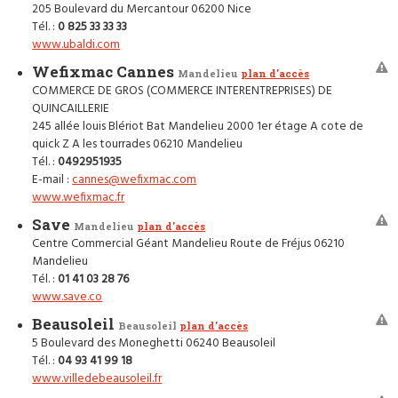
205 Boulevard du Mercantour 06200 Nice
Tél. :
0 825 33 33 33
www.ubaldi.com
Wefixmac Cannes
Mandelieu
plan d'accès
COMMERCE DE GROS (COMMERCE INTERENTREPRISES) DE
QUINCAILLERIE
245 allée louis Blériot Bat Mandelieu 2000 1er étage A cote de
quick Z A les tourrades 06210 Mandelieu
Tél. :
0492951935
E-mail :
cannes@wefixmac.com
www.wefixmac.fr
Save
Mandelieu
plan d'accès
Centre Commercial Géant Mandelieu Route de Fréjus 06210
Mandelieu
Tél. :
01 41 03 28 76
www.save.co
Beausoleil
Beausoleil
plan d'accès
5 Boulevard des Moneghetti 06240 Beausoleil
Tél. :
04 93 41 99 18
www.villedebeausoleil.fr