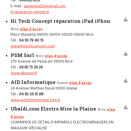
Tél. :
0493621950
E-mail :
sasgenius50@gmail.com
ls-reparation-iphone.fr
Hi Tech Concept réparation iPad iPhon
Nice
plan d'accès
Place Masséna 06000-06100-06200-06300 Nice
Tél. :
04 93 79 40 15
www.hitechconcept.com
PSM Sarl
Nice
plan d'accès
270 Avenue de Pessicart 06100 Nice
Tél. :
06 65 73 26 26
www.allopsm.fr
AID Informatique
Grasse
plan d'accès
24 Avenue Mathias Duval 06130 Grasse
Tél. :
04 83 26 15 88
www.aid.informatique.free.fr
Ubaldi.com Electro Nice la Plaine
Nice
plan
d'accès
COMMERCE DE DÉTAIL D'APPAREILS ÉLECTROMÉNAGERS EN
MAGASIN SPÉCIALISÉ