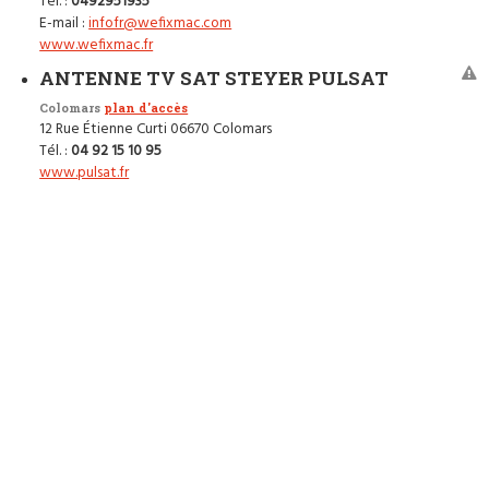
Tél. :
0492951935
E-mail :
infofr@wefixmac.com
www.wefixmac.fr
ANTENNE TV SAT STEYER PULSAT
Colomars
plan d'accès
12 Rue Étienne Curti 06670 Colomars
Tél. :
04 92 15 10 95
www.pulsat.fr