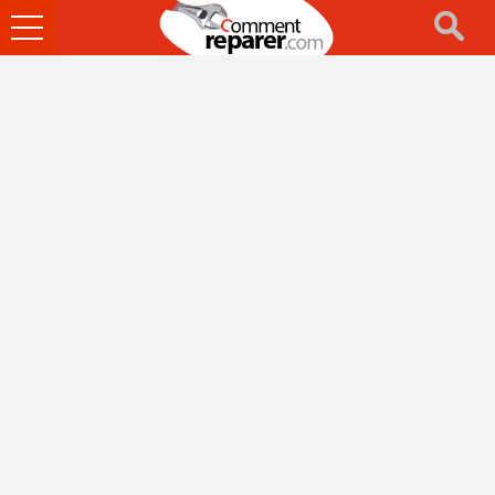
Ouvrir
le
menu