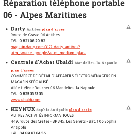
Réparation téléphone portable
06 - Alpes Maritimes
Darty
Antibes
plan d'accès
Route de Grasse 06 Antibes
Tél. :
0 821 08 20 82
magasin.darty.com/3127-darty-antibes?
utm_source=google&utm_medium=plac...
Centrale d'Achat Ubaldi
Mandelieu-la-Napoule
plan d'accès
COMMERCE DE DÉTAIL D'APPAREILS ÉLECTROMÉNAGERS EN
MAGASIN SPÉCIALISÉ
Allée Hélène Boucher 06 Mandelieu-la-Napoule
Tél. :
0 825 33 33 33
www.ubaldi.com
KEYNUX
Sophia Antipolis
plan d'accès
AUTRES ACTIVITÉS INFORMATIQUES
449, route des Crêtes - BP 345, Les Genêts - Bât. 1 06 Sophia
Antipolis
Tél. :
04 89 87 64 56