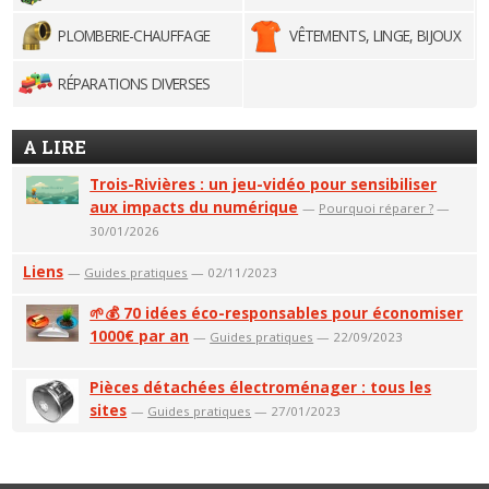
PLOMBERIE-CHAUFFAGE
VÊTEMENTS, LINGE, BIJOUX
RÉPARATIONS DIVERSES
A LIRE
Trois-Rivières : un jeu-vidéo pour sensibiliser
aux impacts du numérique
—
Pourquoi réparer ?
—
30/01/2026
Liens
—
Guides pratiques
— 02/11/2023
🌱💰 70 idées éco-responsables pour économiser
1000€ par an
—
Guides pratiques
— 22/09/2023
Pièces détachées électroménager : tous les
sites
—
Guides pratiques
— 27/01/2023