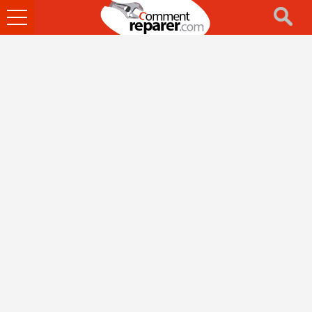
Ouvrir
le
menu