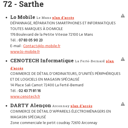
72 - Sarthe
Lo Mobile
Le Mans
plan d'accès
DÉPANNAGE, RÉPARATION SMARTPHONES ET INFORMATIQUES
TOUTES MARQUES À DOMICILE
176 Boulevard de la Petite Vitesse 72100 Le Mans
Tél. :
07 83 05 90 23
E-mail :
Contact@lo-mobile.fr
www.lo-mobile.fr
CENOTECH Informatique
La Ferté-Bernard
plan
d'accès
COMMERCE DE DÉTAIL D'ORDINATEURS, D'UNITÉS PÉRIPHÉRIQUES
ET DE LOGICIELS EN MAGASIN SPÉCIALISÉ
14 Place Sali Carnot 72400 La Ferté-Bernard
Tél. :
02 43 71 81 16
www.cenotech.fr
DARTY Alençon
Arconnay
plan d'accès
COMMERCE DE DÉTAIL D'APPAREILS ÉLECTROMÉNAGERS EN
MAGASIN SPÉCIALISÉ
Zone commerciale le petit coudray 72610 Arconnay