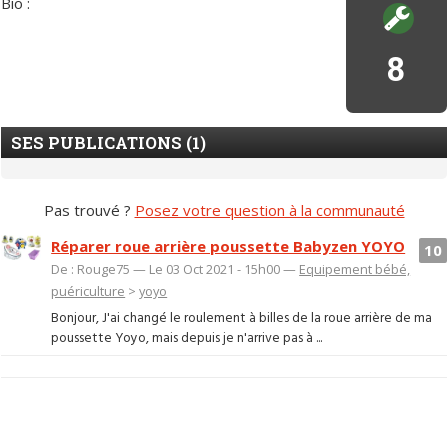
Bio :
8
SES PUBLICATIONS (1)
Pas trouvé ?
Posez votre question à la communauté
Réparer roue arrière poussette Babyzen YOYO
10
De : Rouge75 — Le 03 Oct 2021 - 15h00 —
Equipement bébé,
puériculture
>
yoyo
Bonjour, J'ai changé le roulement à billes de la roue arrière de ma
poussette Yoyo, mais depuis je n'arrive pas à ...