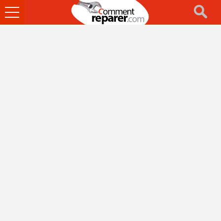
Ouvrir
le
menu