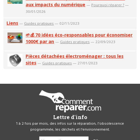
aux impacts du numérique
—
Pourquoi réparer ?
—
30/01/2026
Liens
—
Guides pratiques
— 02/11/2023
🌱💰 70 idées éco-responsables pour économiser
1000€ par an
—
Guides pratiques
— 22/09/2023
Pièces détachées électroménager : tous les
sites
—
Guides pratiques
— 27/01/2023
Lettre d'info
1 à 2 fois par mois, des infos sur la réparation, l'obsolescence
programmée, les déchets et l'environnement.