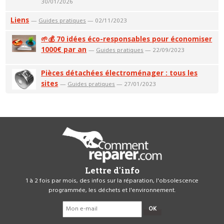
30/01/2026
Liens
—
Guides pratiques
— 02/11/2023
🌱💰 70 idées éco-responsables pour économiser
1000€ par an
—
Guides pratiques
— 22/09/2023
Pièces détachées électroménager : tous les
sites
—
Guides pratiques
— 27/01/2023
Lettre d'info
1 à 2 fois par mois, des infos sur la réparation, l'obsolescence
programmée, les déchets et l'environnement.
OK