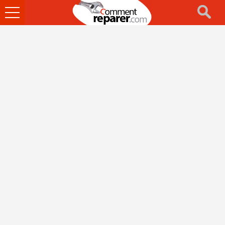
Ouvrir
le
menu