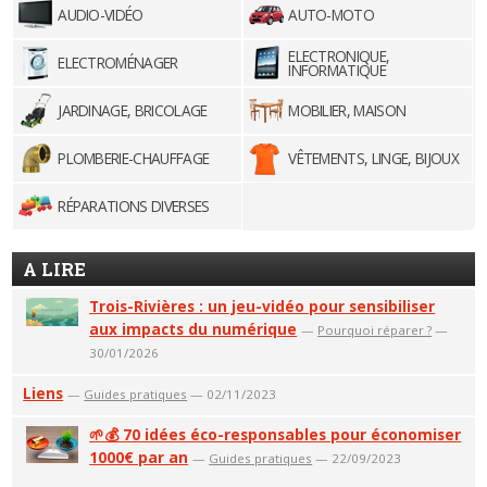
AUDIO-VIDÉO
AUTO-MOTO
ELECTRONIQUE,
ELECTROMÉNAGER
INFORMATIQUE
JARDINAGE, BRICOLAGE
MOBILIER, MAISON
PLOMBERIE-CHAUFFAGE
VÊTEMENTS, LINGE, BIJOUX
RÉPARATIONS DIVERSES
A LIRE
Trois-Rivières : un jeu-vidéo pour sensibiliser
aux impacts du numérique
—
Pourquoi réparer ?
—
30/01/2026
Liens
—
Guides pratiques
— 02/11/2023
🌱💰 70 idées éco-responsables pour économiser
1000€ par an
—
Guides pratiques
— 22/09/2023