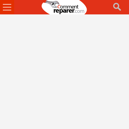
Ouvrir
le
menu