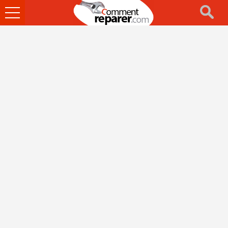
Ouvrir
le
menu