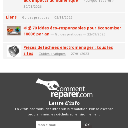
aux impacts du numérique
—
Pourquoi réparer ?
—
30/01/2026
Liens
—
Guides pratiques
— 02/11/2023
🌱💰 70 idées éco-responsables pour économiser
1000€ par an
—
Guides pratiques
— 22/09/2023
Pièces détachées électroménager : tous les
sites
—
Guides pratiques
— 27/01/2023
Lettre d'info
1 à 2 fois par mois, des infos sur la réparation, l'obsolescence
programmée, les déchets et l'environnement.
OK