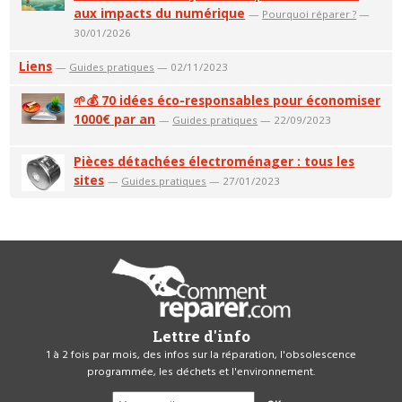
aux impacts du numérique
—
Pourquoi réparer ?
—
30/01/2026
Liens
—
Guides pratiques
— 02/11/2023
🌱💰 70 idées éco-responsables pour économiser
1000€ par an
—
Guides pratiques
— 22/09/2023
Pièces détachées électroménager : tous les
sites
—
Guides pratiques
— 27/01/2023
Lettre d'info
1 à 2 fois par mois, des infos sur la réparation, l'obsolescence
programmée, les déchets et l'environnement.