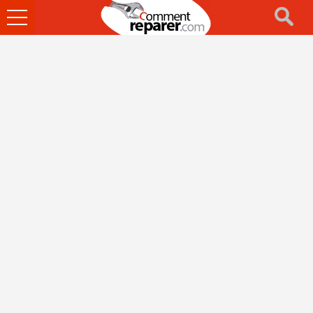
Ouvrir
le
menu