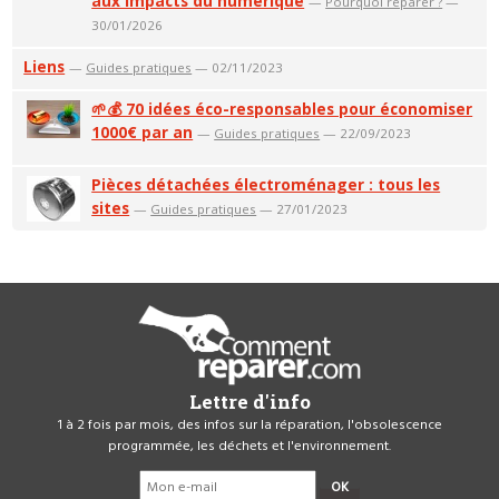
aux impacts du numérique
—
Pourquoi réparer ?
—
30/01/2026
Liens
—
Guides pratiques
— 02/11/2023
🌱💰 70 idées éco-responsables pour économiser
1000€ par an
—
Guides pratiques
— 22/09/2023
Pièces détachées électroménager : tous les
sites
—
Guides pratiques
— 27/01/2023
Lettre d'info
1 à 2 fois par mois, des infos sur la réparation, l'obsolescence
programmée, les déchets et l'environnement.
OK