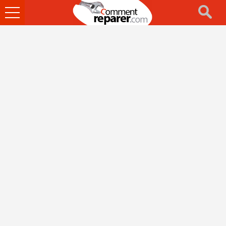
Ouvrir
le
menu