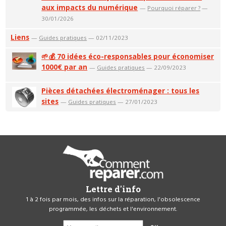
aux impacts du numérique
—
Pourquoi réparer ?
—
30/01/2026
Liens
—
Guides pratiques
— 02/11/2023
🌱💰 70 idées éco-responsables pour économiser
1000€ par an
—
Guides pratiques
— 22/09/2023
Pièces détachées électroménager : tous les
sites
—
Guides pratiques
— 27/01/2023
Lettre d'info
1 à 2 fois par mois, des infos sur la réparation, l'obsolescence
programmée, les déchets et l'environnement.