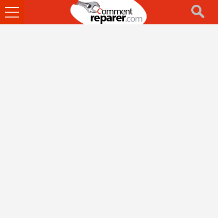
Ouvrir
le
menu