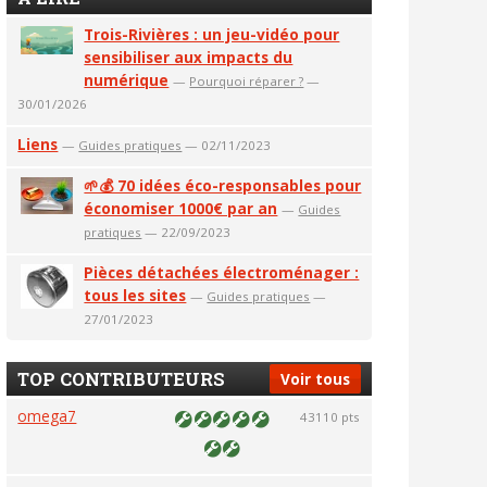
Trois-Rivières : un jeu-vidéo pour
sensibiliser aux impacts du
numérique
—
Pourquoi réparer ?
—
30/01/2026
Liens
—
Guides pratiques
— 02/11/2023
🌱💰 70 idées éco-responsables pour
économiser 1000€ par an
—
Guides
pratiques
— 22/09/2023
Pièces détachées électroménager :
tous les sites
—
Guides pratiques
—
27/01/2023
TOP CONTRIBUTEURS
Voir tous
omega7
43110 pts