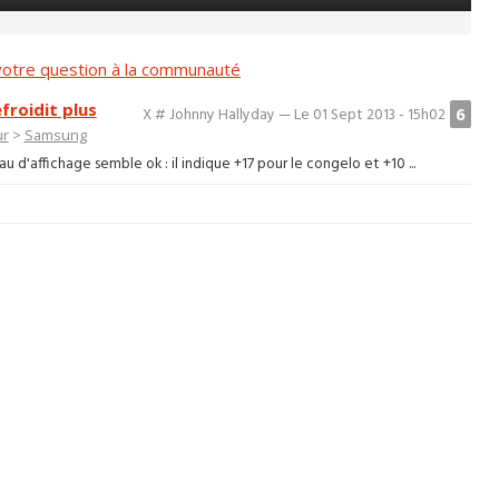
otre question à la communauté
froidit plus
6
X # Johnny Hallyday — Le 01 Sept 2013 - 15h02
ur
>
Samsung
au d'affichage semble ok : il indique +17 pour le congelo et +10 ...