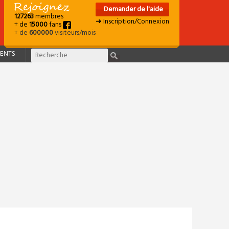
Demander de l'aide
127263
membres
➜ Inscription/Connexion
+ de
15000
fans
+ de
600000
visiteurs/mois
ENTS