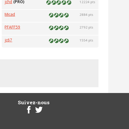
jchd
(PRO)
12224 pts
Micad
2884 pts
PFAFF59
2792 pts
jc67
1554 pts
Suivez-nous