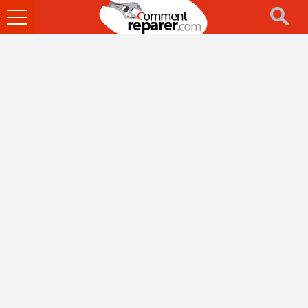
Ouvrir
le
menu