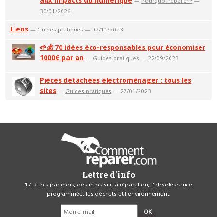
aux impacts du numérique
—
Pourquoi réparer ?
—
30/01/2026
Liens
—
Guides pratiques
— 02/11/2023
🌱💰 70 idées éco-responsables pour économiser
1000€ par an
—
Guides pratiques
— 22/09/2023
Pièces détachées électroménager : tous les
sites
—
Guides pratiques
— 27/01/2023
Lettre d'info
1 à 2 fois par mois, des infos sur la réparation, l'obsolescence
programmée, les déchets et l'environnement.
OK