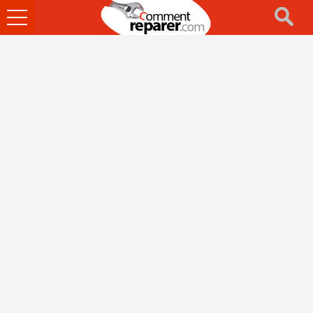
Ouvrir
le
menu