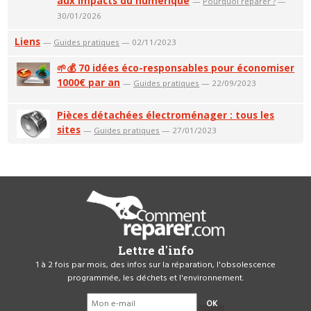
aux impacts du numérique
—
Pourquoi réparer ?
—
30/01/2026
Liens
—
Guides pratiques
— 02/11/2023
🌱💰 70 idées éco-responsables pour économiser
1000€ par an
—
Guides pratiques
— 22/09/2023
Pièces détachées électroménager : tous les
sites
—
Guides pratiques
— 27/01/2023
Lettre d'info
1 à 2 fois par mois, des infos sur la réparation, l'obsolescence
programmée, les déchets et l'environnement.
OK