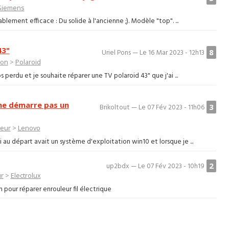
Siemens
lement efficace : Du solide à l'ancienne ;). Modèle "top". ...
3"
8
Uriel Pons — Le 16 Mar 2023 - 12h13
ion
>
Polaroid
perdu et je souhaite réparer une TV polaroid 43" que j'ai ...
ne démarre pas un
3
Brikoltout — Le 07 Fév 2023 - 11h06
teur
>
Lenovo
 au départ avait un système d'exploitation win10 et lorsque je ...
2
up2bdx — Le 07 Fév 2023 - 10h19
r
>
Electrolux
pour réparer enrouleur fil électrique