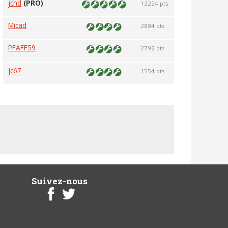
jchd
(PRO)
12224 pts
Micad
2884 pts
PFAFF59
2792 pts
jc67
1554 pts
Suivez-nous