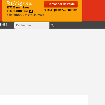
Demander de l'aide
127253
membres
➜ Inscription/Connexion
+ de
15000
fans
+ de
600000
visiteurs/mois
ENTS