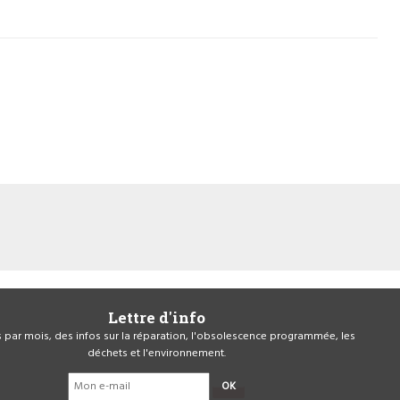
Lettre d'info
is par mois, des infos sur la réparation, l'obsolescence programmée, les
déchets et l'environnement.
OK