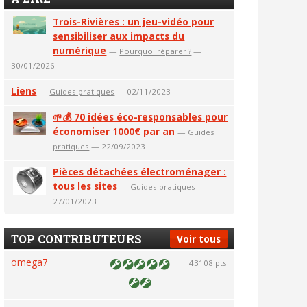
Trois-Rivières : un jeu-vidéo pour
sensibiliser aux impacts du
numérique
—
Pourquoi réparer ?
—
30/01/2026
Liens
—
Guides pratiques
— 02/11/2023
🌱💰 70 idées éco-responsables pour
économiser 1000€ par an
—
Guides
pratiques
— 22/09/2023
Pièces détachées électroménager :
tous les sites
—
Guides pratiques
—
27/01/2023
TOP CONTRIBUTEURS
Voir tous
omega7
43108 pts