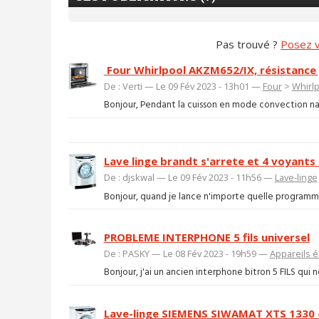
Pas trouvé ?
Posez v
Four Whirlpool AKZM652/IX, résistance gr
De : Verti — Le 09 Fév 2023 - 13h01 —
Four
>
Whirl
Bonjour, Pendant la cuisson en mode convection naturel
Lave linge brandt s'arrete et 4 voyants
De : djskwal — Le 09 Fév 2023 - 11h56 —
Lave-linge
Bonjour, quand je lance n'importe quelle programmat
PROBLEME INTERPHONE 5 fils universel
De : PASKY — Le 08 Fév 2023 - 19h59 —
Appareils é
Bonjour, j'ai un ancien interphone bitron 5 FILS qui n
Lave-linge SIEMENS SIWAMAT XTS 1330 - 