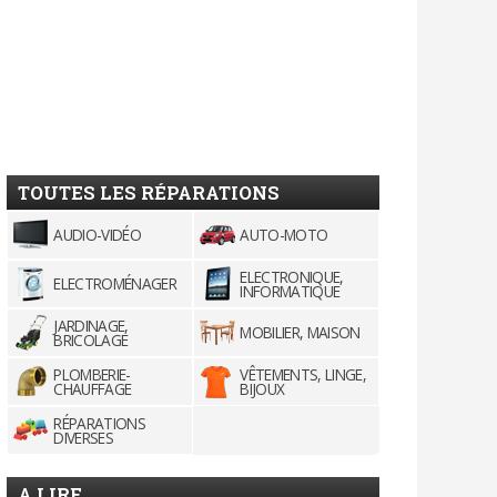
TOUTES LES RÉPARATIONS
AUDIO-VIDÉO
AUTO-MOTO
ELECTRONIQUE,
ELECTROMÉNAGER
INFORMATIQUE
JARDINAGE,
MOBILIER, MAISON
BRICOLAGE
PLOMBERIE-
VÊTEMENTS, LINGE,
CHAUFFAGE
BIJOUX
RÉPARATIONS
DIVERSES
A LIRE