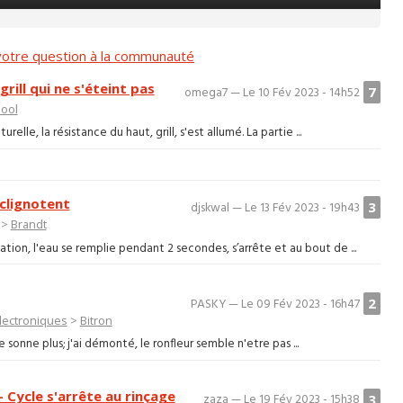
otre question à la communauté
ill qui ne s'éteint pas
7
omega7 — Le 10 Fév 2023 - 14h52
pool
le, la résistance du haut, grill, s'est allumé. La partie ...
 clignotent
3
djskwal — Le 13 Fév 2023 - 19h43
>
Brandt
ion, l'eau se remplie pendant 2 secondes, s’arrête et au bout de ...
2
PASKY — Le 09 Fév 2023 - 16h47
lectroniques
>
Bitron
e sonne plus; j'ai démonté, le ronfleur semble n'etre pas ...
Cycle s'arrête au rinçage
3
zaza — Le 19 Fév 2023 - 15h38