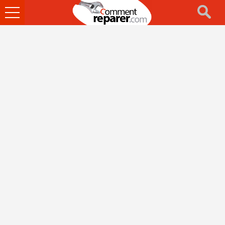
Ouvrir
le
menu