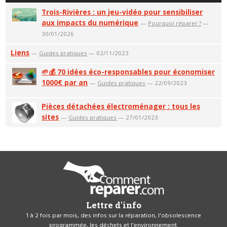
Trois-Rivières : un jeu-vidéo pour sensibiliser
aux impacts du numérique
—
Pourquoi réparer ?
—
30/01/2026
Liens
—
Guides pratiques
— 02/11/2023
🌱💰 70 idées éco-responsables pour économiser
1000€ par an
—
Guides pratiques
— 22/09/2023
Pièces détachées électroménager : tous les
sites
—
Guides pratiques
— 27/01/2023
Lettre d'info
1 à 2 fois par mois, des infos sur la réparation, l'obsolescence
programmée, les déchets et l'environnement.