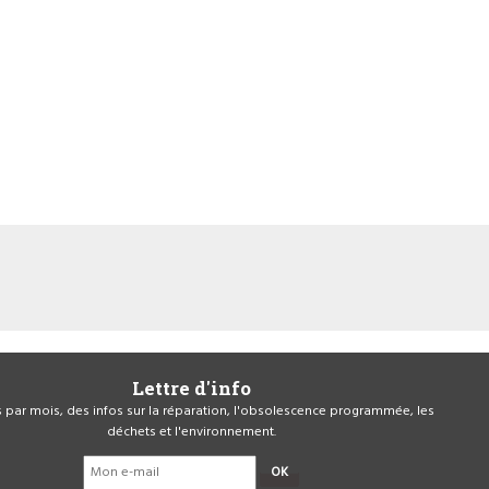
Lettre d'info
is par mois, des infos sur la réparation, l'obsolescence programmée, les
déchets et l'environnement.
OK