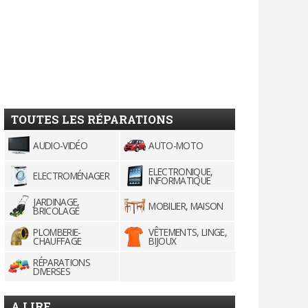
TOUTES LES RÉPARATIONS
AUDIO-VIDÉO
AUTO-MOTO
ELECTRONIQUE,
ELECTROMÉNAGER
INFORMATIQUE
JARDINAGE,
MOBILIER, MAISON
BRICOLAGE
PLOMBERIE-
VÊTEMENTS, LINGE,
CHAUFFAGE
BIJOUX
RÉPARATIONS
DIVERSES
A LIRE