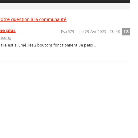
otre question à la communauté
ne plus
18
Psu 579 — Le 29 Avr 2023 - 23h40
msung
tile est allumé, les 2 boutons fonctionnent. Je peux ...