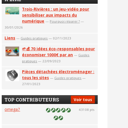
Trois-Rivières : un jeu-vidéo pour
sensibiliser aux impacts du
numérique
—
Pourquoi réparer ?
—
30/01/2026
Liens
—
Guides pratiques
— 02/11/2023
🌱💰 70 idées éco-responsables pour
économiser 1000€ par an
—
Guides
pratiques
— 22/09/2023
Pièces détachées électroménager :
tous les sites
—
Guides pratiques
—
27/01/2023
TOP CONTRIBUTEURS
Voir tous
omega7
43108 pts