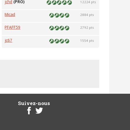
jchd
(PRO)
12224 pts
Micad
2884 pts
PFAFF59
2792 pts
jc67
1554 pts
Suivez-nous