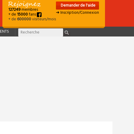
Demander de l'aide
127249
membres
➜ Inscription/Connexion
+ de
15000
fans
+ de
600000
visiteurs/mois
ENTS