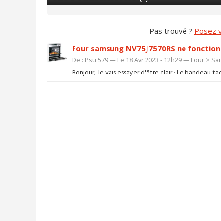
Pas trouvé ?
Posez v
Four samsung NV75J7570RS ne fonction
De : Psu 579 — Le 18 Avr 2023 - 12h29 —
Four
>
Sa
Bonjour, Je vais essayer d'être clair : Le bandeau tac