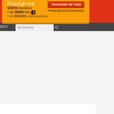
Demander de l'aide
127274
membres
➜ Inscription/Connexion
+ de
15000
fans
+ de
600000
visiteurs/mois
ENTS