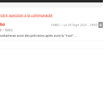
otre question à la communauté
lus
6
CHBO — Le 20 Sept 2023 - 21h53
ge
>
Beko
ouhaiterais avoir des précisions après avoir lu "tout" ...