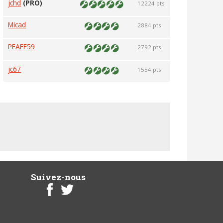
jchd
(PRO)
12224 pts
Micad
2884 pts
PFAFF59
2792 pts
jc67
1554 pts
Suivez-nous