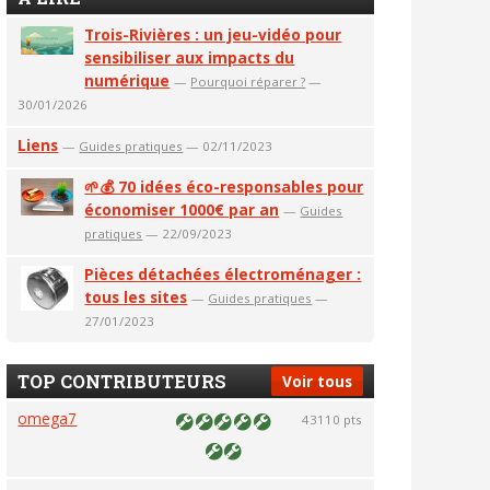
Trois-Rivières : un jeu-vidéo pour
sensibiliser aux impacts du
numérique
—
Pourquoi réparer ?
—
30/01/2026
Liens
—
Guides pratiques
— 02/11/2023
🌱💰 70 idées éco-responsables pour
économiser 1000€ par an
—
Guides
pratiques
— 22/09/2023
Pièces détachées électroménager :
tous les sites
—
Guides pratiques
—
27/01/2023
TOP CONTRIBUTEURS
Voir tous
omega7
43110 pts