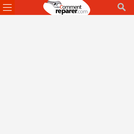
Ouvrir
le
menu