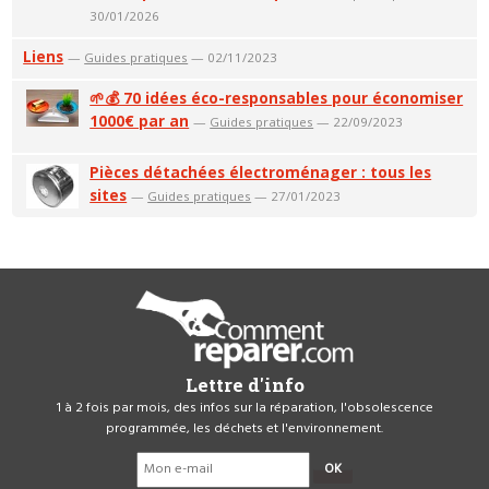
30/01/2026
Liens
—
Guides pratiques
— 02/11/2023
🌱💰 70 idées éco-responsables pour économiser
1000€ par an
—
Guides pratiques
— 22/09/2023
Pièces détachées électroménager : tous les
sites
—
Guides pratiques
— 27/01/2023
Lettre d'info
1 à 2 fois par mois, des infos sur la réparation, l'obsolescence
programmée, les déchets et l'environnement.
OK