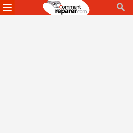
Ouvrir
le
menu