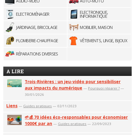
AUDIO-VIDÉO
AUTO-MOTO
ELECTRONIQUE,
ELECTROMÉNAGER
INFORMATIQUE
JARDINAGE, BRICOLAGE
MOBILIER, MAISON
PLOMBERIE-CHAUFFAGE
VÊTEMENTS, LINGE, BIJOUX
RÉPARATIONS DIVERSES
A LIRE
Trois-Rivières : un jeu-vidéo pour sensibiliser
aux impacts du numérique
—
Pourquoi réparer ?
—
30/01/2026
Liens
—
Guides pratiques
— 02/11/2023
🌱💰 70 idées éco-responsables pour économiser
1000€ par an
—
Guides pratiques
— 22/09/2023