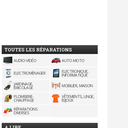
TOUTES LES RÉPARATIONS
AUDIO-VIDÉO
AUTO-MOTO
ELECTRONIQUE,
ELECTROMÉNAGER
INFORMATIQUE
JARDINAGE,
MOBILIER, MAISON
BRICOLAGE
PLOMBERIE-
VÊTEMENTS, LINGE,
CHAUFFAGE
BIJOUX
RÉPARATIONS
DIVERSES
A LIRE