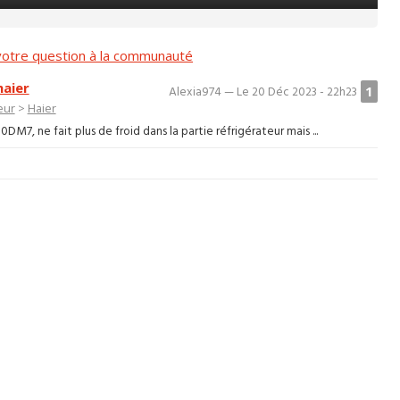
otre question à la communauté
haier
1
Alexia974 — Le 20 Déc 2023 - 22h23
eur
>
Haier
DM7, ne fait plus de froid dans la partie réfrigérateur mais ...