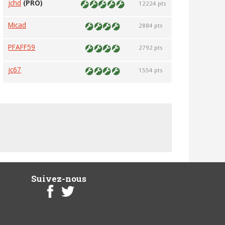
jchd
(PRO)
12224 pts
Micad
2884 pts
PFAFF59
2792 pts
jc67
1554 pts
Suivez-nous