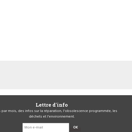
Lettre d'info
is par mois, des infos sur la réparation, l'obsolescence programmée, les
déchets et l'environnement.
OK