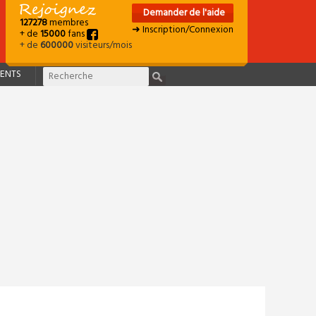
Demander de l'aide
127278
membres
➜ Inscription/Connexion
+ de
15000
fans
+ de
600000
visiteurs/mois
ENTS