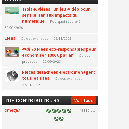
Trois-Rivières : un jeu-vidéo pour
sensibiliser aux impacts du
numérique
—
Pourquoi réparer ?
—
30/01/2026
Liens
—
Guides pratiques
— 02/11/2023
🌱💰 70 idées éco-responsables pour
économiser 1000€ par an
—
Guides
pratiques
— 22/09/2023
Pièces détachées électroménager :
tous les sites
—
Guides pratiques
—
27/01/2023
TOP CONTRIBUTEURS
Voir tous
omega7
43110 pts