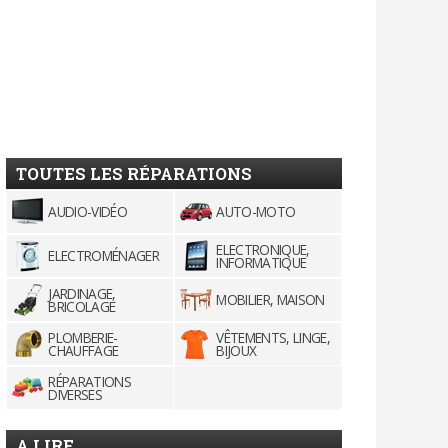
TOUTES LES RÉPARATIONS
AUDIO-VIDÉO
AUTO-MOTO
ELECTRONIQUE,
ELECTROMÉNAGER
INFORMATIQUE
JARDINAGE,
MOBILIER, MAISON
BRICOLAGE
PLOMBERIE-
VÊTEMENTS, LINGE,
CHAUFFAGE
BIJOUX
RÉPARATIONS
DIVERSES
A LIRE