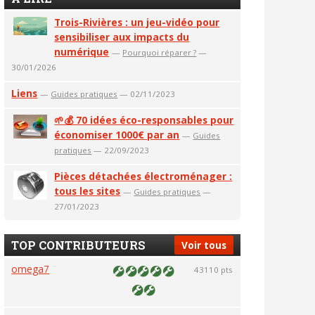
Trois-Rivières : un jeu-vidéo pour
sensibiliser aux impacts du
numérique
—
Pourquoi réparer ?
—
30/01/2026
Liens
—
Guides pratiques
— 02/11/2023
🌱💰 70 idées éco-responsables pour
économiser 1000€ par an
—
Guides
pratiques
— 22/09/2023
Pièces détachées électroménager :
tous les sites
—
Guides pratiques
—
27/01/2023
TOP CONTRIBUTEURS
Voir tous
omega7
43110 pts