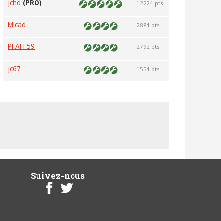
jchd
(PRO)
12224 pts
Micad
2884 pts
PFAFF59
2792 pts
jc67
1554 pts
Suivez-nous