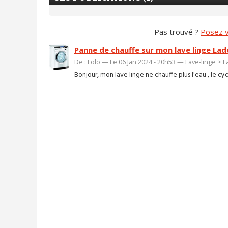
Pas trouvé ?
Posez v
Panne de chauffe sur mon lave linge La
De : Lolo — Le 06 Jan 2024 - 20h53 —
Lave-linge
>
L
Bonjour, mon lave linge ne chauffe plus l'eau , le cy