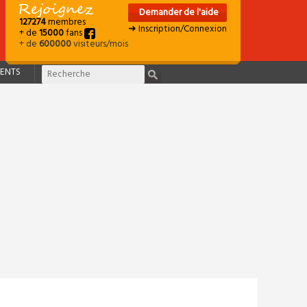
Demander de l'aide
127274
membres
➜ Inscription/Connexion
+ de
15000
fans
+ de
600000
visiteurs/mois
ENTS