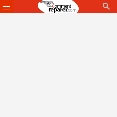
Ouvrir
le
menu