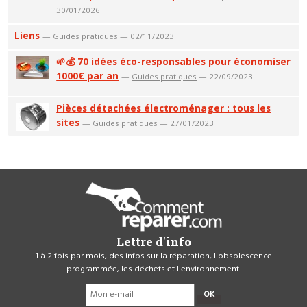
30/01/2026
Liens
—
Guides pratiques
— 02/11/2023
🌱💰 70 idées éco-responsables pour économiser
1000€ par an
—
Guides pratiques
— 22/09/2023
Pièces détachées électroménager : tous les
sites
—
Guides pratiques
— 27/01/2023
Lettre d'info
1 à 2 fois par mois, des infos sur la réparation, l'obsolescence
programmée, les déchets et l'environnement.
OK