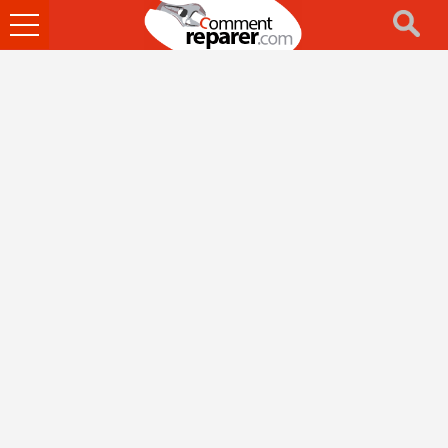
Ouvrir
le
menu