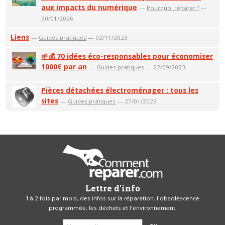
aux impacts du numérique
—
Pourquoi réparer ?
—
30/01/2026
Liens
—
Guides pratiques
— 02/11/2023
🌱💰 70 idées éco-responsables pour économiser
1000€ par an
—
Guides pratiques
— 22/09/2023
Pièces détachées électroménager : tous les
sites
—
Guides pratiques
— 27/01/2023
Lettre d'info
1 à 2 fois par mois, des infos sur la réparation, l'obsolescence
programmée, les déchets et l'environnement.