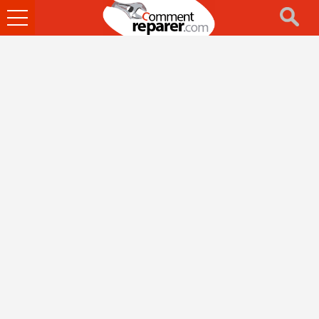
Ouvrir
le
menu