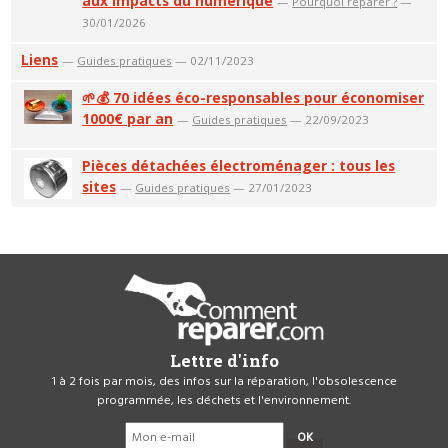
aux impacts du numérique
—
Pourquoi réparer ?
—
30/01/2026
Liens
—
Guides pratiques
— 02/11/2023
🌱💰 70 idées éco-responsables pour économiser
1000€ par an
—
Guides pratiques
— 22/09/2023
Pièces détachées électroménager : tous les
sites
—
Guides pratiques
— 27/01/2023
Lettre d'info
1 à 2 fois par mois, des infos sur la réparation, l'obsolescence
programmée, les déchets et l'environnement.
OK