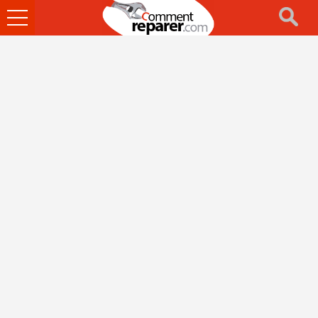
Ouvrir
le
menu