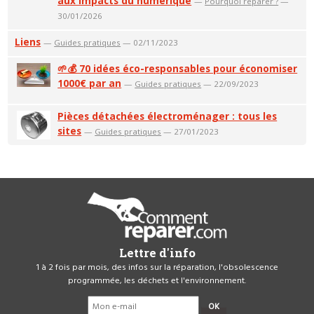
aux impacts du numérique
—
Pourquoi réparer ?
—
30/01/2026
Liens
—
Guides pratiques
— 02/11/2023
🌱💰 70 idées éco-responsables pour économiser
1000€ par an
—
Guides pratiques
— 22/09/2023
Pièces détachées électroménager : tous les
sites
—
Guides pratiques
— 27/01/2023
Lettre d'info
1 à 2 fois par mois, des infos sur la réparation, l'obsolescence
programmée, les déchets et l'environnement.
OK