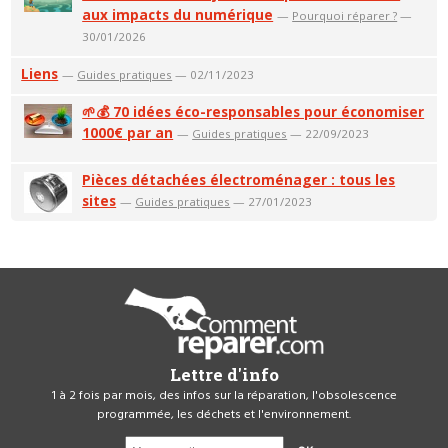
aux impacts du numérique
—
Pourquoi réparer ?
—
30/01/2026
Liens
—
Guides pratiques
— 02/11/2023
🌱💰 70 idées éco-responsables pour économiser
1000€ par an
—
Guides pratiques
— 22/09/2023
Pièces détachées électroménager : tous les
sites
—
Guides pratiques
— 27/01/2023
Lettre d'info
1 à 2 fois par mois, des infos sur la réparation, l'obsolescence
programmée, les déchets et l'environnement.