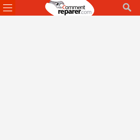
Ouvrir
le
menu