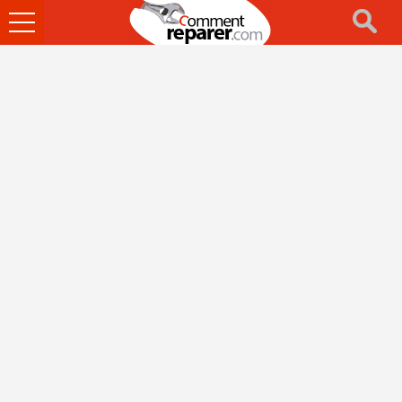
Ouvrir
le
menu