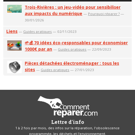
Trois-Rivières : un jeu-vidéo pour sensibiliser
aux impacts du numérique
—
Pourquoi réparer ?
—
30/01/2026
Liens
—
Guides pratiques
— 02/11/2023
🌱💰 70 idées éco-responsables pour économiser
1000€ par an
—
Guides pratiques
— 22/09/2023
Pièces détachées électroménager : tous les
sites
—
Guides pratiques
— 27/01/2023
Lettre d'info
1 à 2 fois par mois, des infos sur la réparation, l'obsolescence
programmée, les déchets et l'environnement.