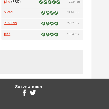
jchd
(PRO)
12224 pts
Micad
2884 pts
PFAFF59
2792 pts
jc67
1554 pts
Suivez-nous