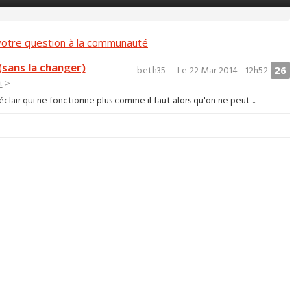
otre question à la communauté
sans la changer)
26
beth35 — Le 22 Mar 2014 - 12h52
t
>
clair qui ne fonctionne plus comme il faut alors qu'on ne peut ...