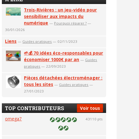
Trois-Rivières : un jeu-vidéo pour
sensibiliser aux impacts du
numérique
—
Pourquoi réparer ?
—
30/01/2026
Liens
—
Guides pratiques
— 02/11/2023
🌱💰 70 idées éco-responsables pour
économiser 1000€ par an
—
Guides
pratiques
— 22/09/2023
Pièces détachées électroménager :
tous les sites
—
Guides pratiques
—
27/01/2023
TOP CONTRIBUTEURS
Voir tous
omega7
43110 pts