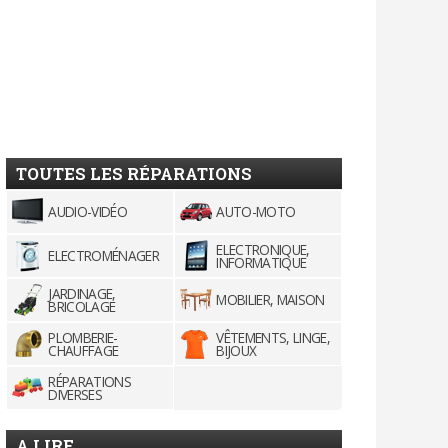
TOUTES LES RÉPARATIONS
AUDIO-VIDÉO
AUTO-MOTO
ELECTRONIQUE,
ELECTROMÉNAGER
INFORMATIQUE
JARDINAGE,
MOBILIER, MAISON
BRICOLAGE
PLOMBERIE-
VÊTEMENTS, LINGE,
CHAUFFAGE
BIJOUX
RÉPARATIONS
DIVERSES
A LIRE