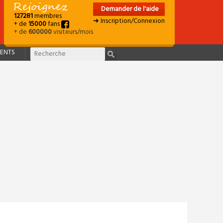
Demander de l'aide
127281
membres
➜ Inscription/Connexion
+ de
15000
fans
+ de
600000
visiteurs/mois
ENTS