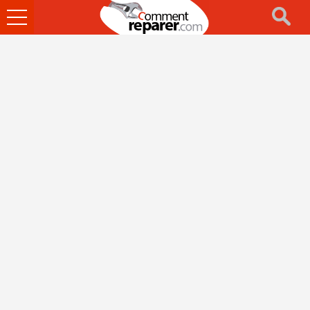
Ouvrir
le
menu