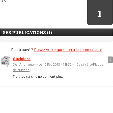
Bio :
1
SES PUBLICATIONS (1)
Pas trouvé ?
Posez votre question à la communauté
Gaziniere
2
De : Anonyme — Le 15 Fév 2013 - 11h35 —
Cuisinière/Plaque
de cuisson
>
Trois feu sur cinq ne donnent plus.