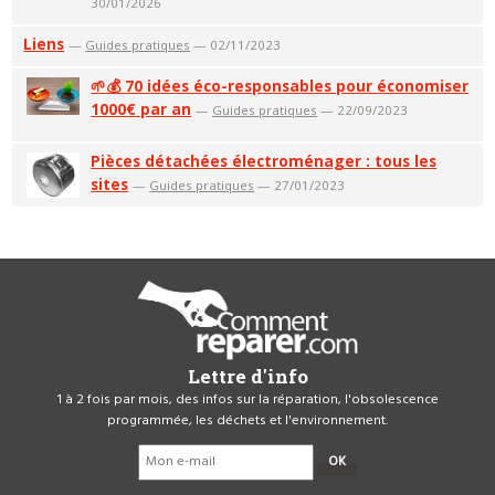
30/01/2026
Liens
—
Guides pratiques
— 02/11/2023
🌱💰 70 idées éco-responsables pour économiser
1000€ par an
—
Guides pratiques
— 22/09/2023
Pièces détachées électroménager : tous les
sites
—
Guides pratiques
— 27/01/2023
Lettre d'info
1 à 2 fois par mois, des infos sur la réparation, l'obsolescence
programmée, les déchets et l'environnement.
OK