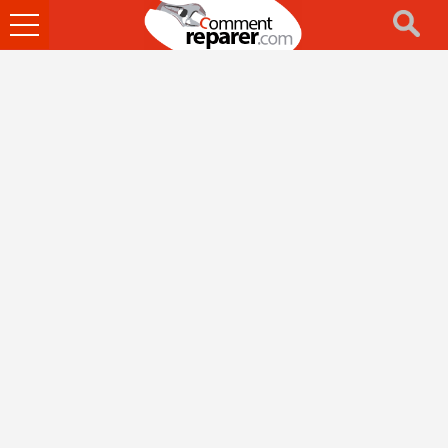
Ouvrir
le
menu