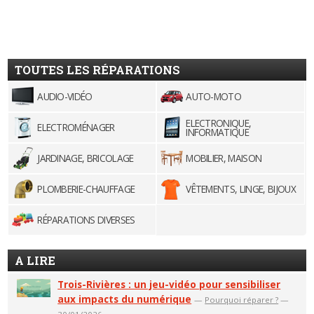
TOUTES LES RÉPARATIONS
AUDIO-VIDÉO
AUTO-MOTO
ELECTRONIQUE,
ELECTROMÉNAGER
INFORMATIQUE
JARDINAGE, BRICOLAGE
MOBILIER, MAISON
PLOMBERIE-CHAUFFAGE
VÊTEMENTS, LINGE, BIJOUX
RÉPARATIONS DIVERSES
A LIRE
Trois-Rivières : un jeu-vidéo pour sensibiliser
aux impacts du numérique
—
Pourquoi réparer ?
—