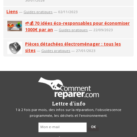
30/01/2026
Liens
—
Guides pratiques
— 02/11/2023
🌱💰 70 idées éco-responsables pour économiser
1000€ par an
—
Guides pratiques
— 22/09/2023
Pièces détachées électroménager : tous les
sites
—
Guides pratiques
— 27/01/2023
Lettre d'info
1 à 2 fois par mois, des infos sur la réparation, l'obsolescence
programmée, les déchets et l'environnement.
OK