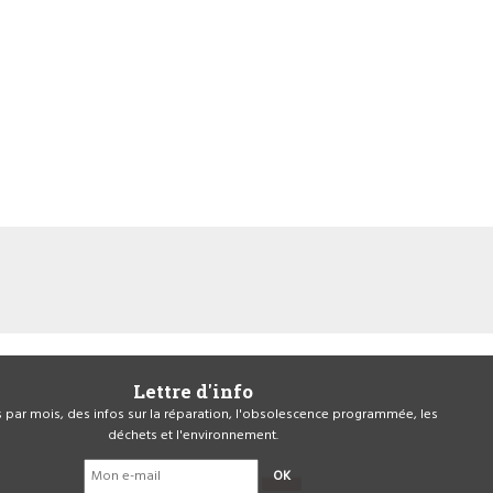
Lettre d'info
is par mois, des infos sur la réparation, l'obsolescence programmée, les
déchets et l'environnement.
OK