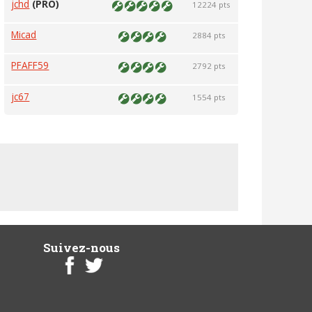
jchd
(PRO)
12224 pts
Micad
2884 pts
PFAFF59
2792 pts
jc67
1554 pts
Suivez-nous