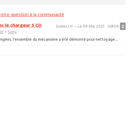
otre question à la communauté
c le chargeur 5 CD
2
brelect.fr — Le 09 Mai 2025 - 06h58
fi
>
Sony
hangées, l'ensemble du mécanisme a été démonté pour nettoyage ...