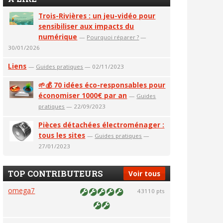
Trois-Rivières : un jeu-vidéo pour
sensibiliser aux impacts du
numérique
—
Pourquoi réparer ?
—
30/01/2026
Liens
—
Guides pratiques
— 02/11/2023
🌱💰 70 idées éco-responsables pour
économiser 1000€ par an
—
Guides
pratiques
— 22/09/2023
Pièces détachées électroménager :
tous les sites
—
Guides pratiques
—
27/01/2023
TOP CONTRIBUTEURS
Voir tous
omega7
43110 pts