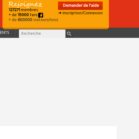
Demander de l'aide
127271
membres
➜ Inscription/Connexion
+ de
15000
fans
+ de
600000
visiteurs/mois
ENTS