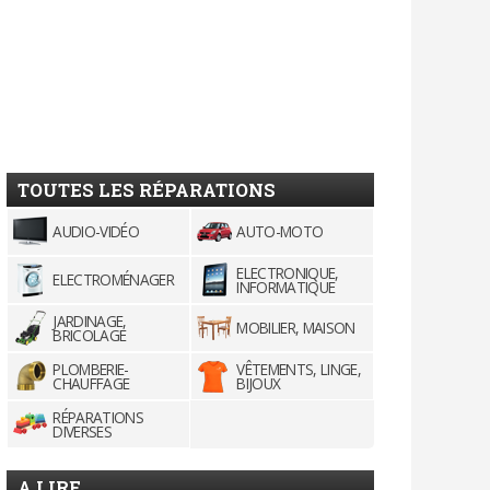
TOUTES LES RÉPARATIONS
AUDIO-VIDÉO
AUTO-MOTO
ELECTRONIQUE,
ELECTROMÉNAGER
INFORMATIQUE
JARDINAGE,
MOBILIER, MAISON
BRICOLAGE
PLOMBERIE-
VÊTEMENTS, LINGE,
CHAUFFAGE
BIJOUX
RÉPARATIONS
DIVERSES
A LIRE