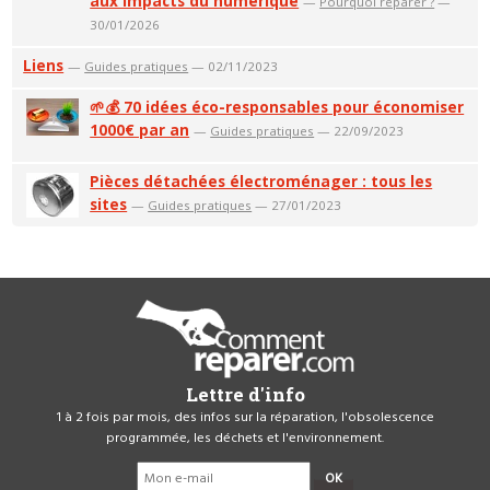
aux impacts du numérique
—
Pourquoi réparer ?
—
30/01/2026
Liens
—
Guides pratiques
— 02/11/2023
🌱💰 70 idées éco-responsables pour économiser
1000€ par an
—
Guides pratiques
— 22/09/2023
Pièces détachées électroménager : tous les
sites
—
Guides pratiques
— 27/01/2023
Lettre d'info
1 à 2 fois par mois, des infos sur la réparation, l'obsolescence
programmée, les déchets et l'environnement.
OK