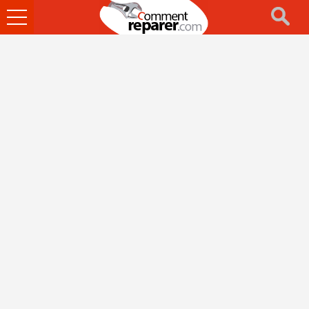
Ouvrir
le
menu