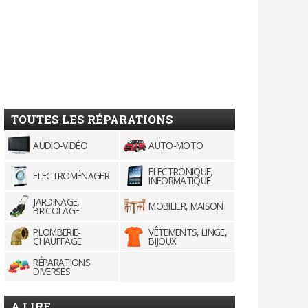
TOUTES LES RÉPARATIONS
AUDIO-VIDÉO
AUTO-MOTO
ELECTRONIQUE,
ELECTROMÉNAGER
INFORMATIQUE
JARDINAGE,
MOBILIER, MAISON
BRICOLAGE
PLOMBERIE-
VÊTEMENTS, LINGE,
CHAUFFAGE
BIJOUX
RÉPARATIONS
DIVERSES
A LIRE