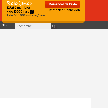
Demander de l'aide
127282
membres
➜ Inscription/Connexion
+ de
15000
fans
+ de
600000
visiteurs/mois
ENTS