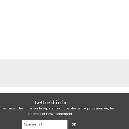
Lettre d'info
is par mois, des infos sur la réparation, l'obsolescence programmée, les
déchets et l'environnement.
OK