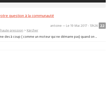
otre question à la communauté
22
antoine — Le 19 Mai 2017 - 13h26
 haute pression
>
Kärcher
nne des à coup ( comme un moteur qui ne démarre pas) quand on ...