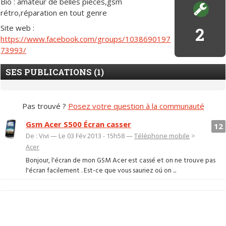
Bio : amateur de belles pièces,gsm
rétro,réparation en tout genre
Site web :
2
https://www.facebook.com/groups/1038690197
73993/
SES PUBLICATIONS (1)
Pas trouvé ?
Posez votre question à la communauté
Gsm Acer S500 Écran casser
12
De : Vivi — Le 03 Fév 2013 - 15h58 —
Téléphone mobile
>
Acer
Bonjour, l'écran de mon GSM Acer est cassé et on ne trouve pas
l'écran facilement . Est-ce que vous sauriez oú on ...