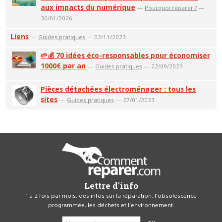
aux impacts du numérique
—
Pourquoi réparer ?
—
30/01/2026
Liens
—
Guides pratiques
— 02/11/2023
🌱💰 70 idées éco-responsables pour économiser
1000€ par an
—
Guides pratiques
— 22/09/2023
Pièces détachées électroménager : tous les
sites
—
Guides pratiques
— 27/01/2023
Lettre d'info
1 à 2 fois par mois, des infos sur la réparation, l'obsolescence
programmée, les déchets et l'environnement.