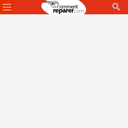
Ouvrir
le
menu