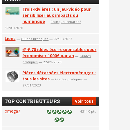
Trois-Rivières : un jeu-vidéo pour
sensibiliser aux impacts du
numérique
—
Pourquoi réparer ?
—
30/01/2026
Liens
—
Guides pratiques
— 02/11/2023
🌱💰 70 idées éco-responsables pour
économiser 1000€ par an
—
Guides
pratiques
— 22/09/2023
Pièces détachées électroménager :
tous les sites
—
Guides pratiques
—
27/01/2023
TOP CONTRIBUTEURS
Voir tous
omega7
43110 pts