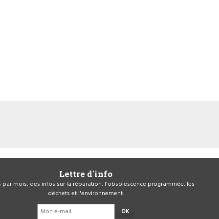
Lettre d'info
is par mois, des infos sur la réparation, l'obsolescence programmée, les
déchets et l'environnement.
OK