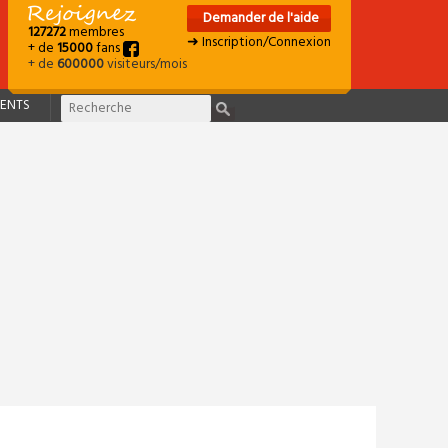
Demander de l'aide
127272
membres
➜ Inscription/Connexion
+ de
15000
fans
+ de
600000
visiteurs/mois
ENTS