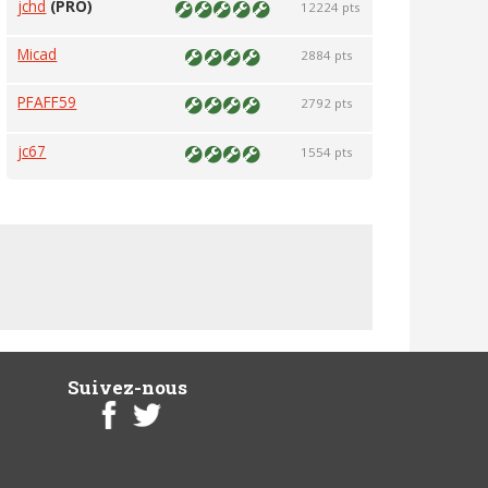
jchd
(PRO)
12224 pts
Micad
2884 pts
PFAFF59
2792 pts
jc67
1554 pts
Suivez-nous