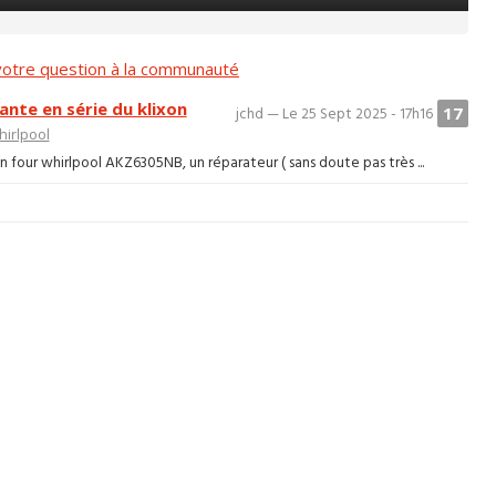
otre question à la communauté
ante en série du klixon
17
jchd — Le 25 Sept 2025 - 17h16
irlpool
four whirlpool AKZ6305NB, un réparateur ( sans doute pas très ...