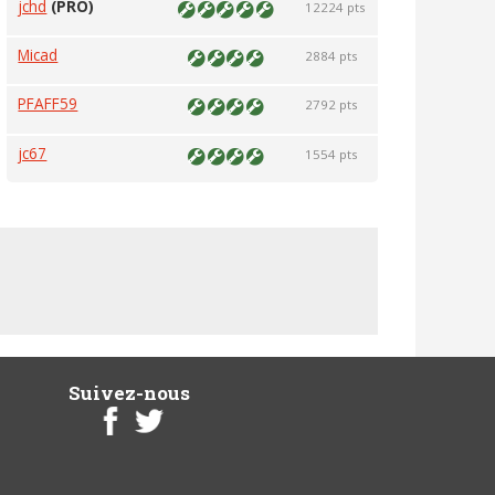
jchd
(PRO)
12224 pts
Micad
2884 pts
PFAFF59
2792 pts
jc67
1554 pts
Suivez-nous