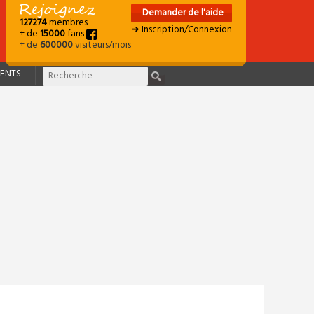
Demander de l'aide
127274
membres
➜ Inscription/Connexion
+ de
15000
fans
+ de
600000
visiteurs/mois
ENTS