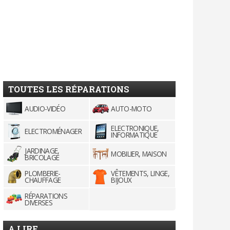
TOUTES LES RÉPARATIONS
AUDIO-VIDÉO
AUTO-MOTO
ELECTRONIQUE,
ELECTROMÉNAGER
INFORMATIQUE
JARDINAGE,
MOBILIER, MAISON
BRICOLAGE
PLOMBERIE-
VÊTEMENTS, LINGE,
CHAUFFAGE
BIJOUX
RÉPARATIONS
DIVERSES
A LIRE