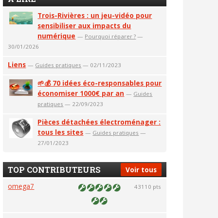
Trois-Rivières : un jeu-vidéo pour
sensibiliser aux impacts du
numérique
—
Pourquoi réparer ?
—
30/01/2026
Liens
—
Guides pratiques
— 02/11/2023
🌱💰 70 idées éco-responsables pour
économiser 1000€ par an
—
Guides
pratiques
— 22/09/2023
Pièces détachées électroménager :
tous les sites
—
Guides pratiques
—
27/01/2023
TOP CONTRIBUTEURS
Voir tous
omega7
43110 pts