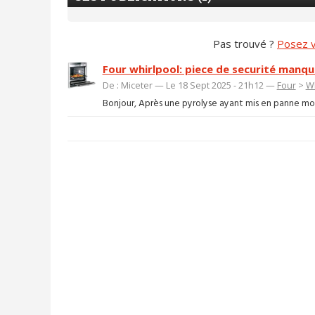
Pas trouvé ?
Posez v
Four whirlpool: piece de securité manqu
De : Miceter — Le 18 Sept 2025 - 21h12 —
Four
>
Wh
Bonjour, Après une pyrolyse ayant mis en panne mon 