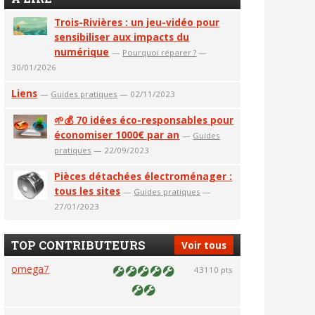
Trois-Rivières : un jeu-vidéo pour
sensibiliser aux impacts du
numérique
—
Pourquoi réparer ?
—
30/01/2026
Liens
—
Guides pratiques
— 02/11/2023
🌱💰 70 idées éco-responsables pour
économiser 1000€ par an
—
Guides
pratiques
— 22/09/2023
Pièces détachées électroménager :
tous les sites
—
Guides pratiques
—
27/01/2023
TOP CONTRIBUTEURS
Voir tous
omega7
43110 pts