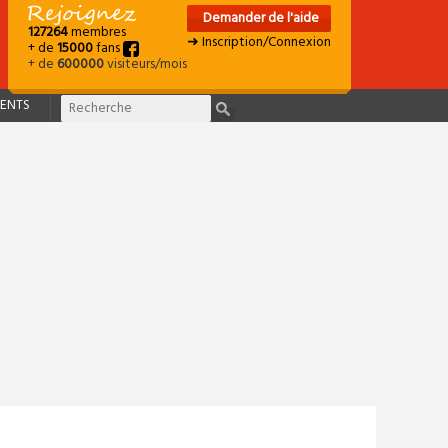
Demander de l'aide
127264
membres
➜ Inscription/Connexion
+ de
15000
fans
+ de
600000
visiteurs/mois
ENTS