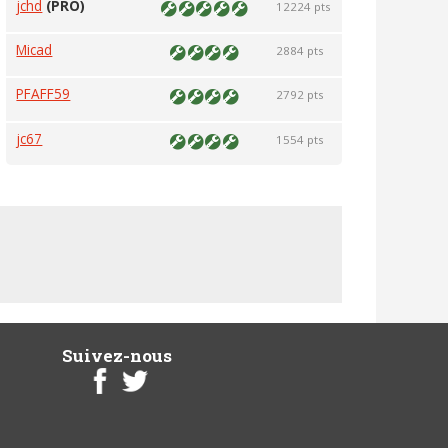
jchd
(PRO)
12224 pts
Micad
2884 pts
PFAFF59
2792 pts
jc67
1554 pts
Suivez-nous