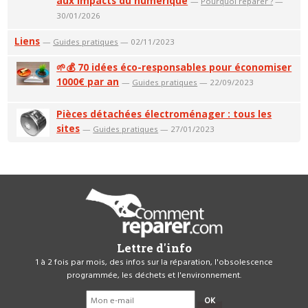
aux impacts du numérique
—
Pourquoi réparer ?
—
30/01/2026
Liens
—
Guides pratiques
— 02/11/2023
🌱💰 70 idées éco-responsables pour économiser
1000€ par an
—
Guides pratiques
— 22/09/2023
Pièces détachées électroménager : tous les
sites
—
Guides pratiques
— 27/01/2023
Lettre d'info
1 à 2 fois par mois, des infos sur la réparation, l'obsolescence
programmée, les déchets et l'environnement.
OK