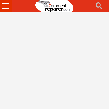
Ouvrir
le
menu