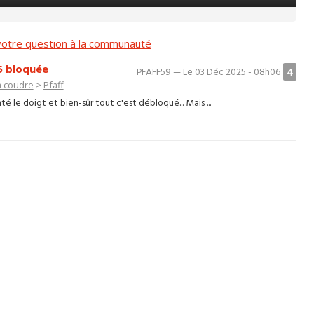
otre question à la communauté
5 bloquée
4
PFAFF59 — Le 03 Déc 2025 - 08h06
à coudre
>
Pfaff
té le doigt et bien-sûr tout c'est débloqué... Mais ...