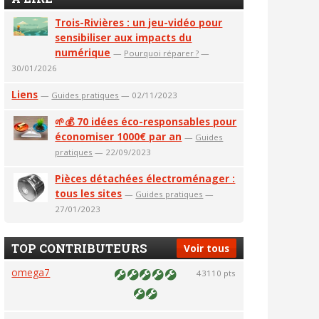
Trois-Rivières : un jeu-vidéo pour
sensibiliser aux impacts du
numérique
—
Pourquoi réparer ?
—
30/01/2026
Liens
—
Guides pratiques
— 02/11/2023
🌱💰 70 idées éco-responsables pour
économiser 1000€ par an
—
Guides
pratiques
— 22/09/2023
Pièces détachées électroménager :
tous les sites
—
Guides pratiques
—
27/01/2023
TOP CONTRIBUTEURS
Voir tous
omega7
43110 pts