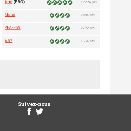
jchd
(PRO)
12224 pts
Micad
2884 pts
PFAFF59
2792 pts
jc67
1554 pts
Suivez-nous