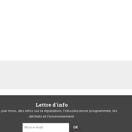
Lettre d'info
is par mois, des infos sur la réparation, l'obsolescence programmée, les
déchets et l'environnement.
OK