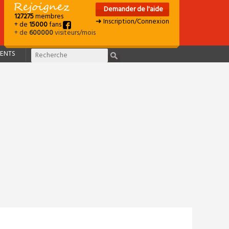
Demander de l'aide
127275
membres
➜ Inscription/Connexion
+ de
15000
fans
+ de
600000
visiteurs/mois
ENTS