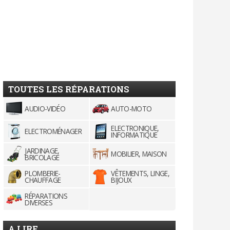
TOUTES LES RÉPARATIONS
AUDIO-VIDÉO
AUTO-MOTO
ELECTRONIQUE,
ELECTROMÉNAGER
INFORMATIQUE
JARDINAGE,
MOBILIER, MAISON
BRICOLAGE
PLOMBERIE-
VÊTEMENTS, LINGE,
CHAUFFAGE
BIJOUX
RÉPARATIONS
DIVERSES
A LIRE