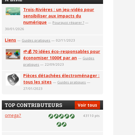
Trois-Rivières : un jeu-vidéo pour
sensibiliser aux impacts du
numérique
—
Pourquoi réparer ?
—
30/01/2026
Liens
—
Guides pratiques
— 02/11/2023
🌱💰 70 idées éco-responsables pour
économiser 1000€ par an
—
Guides
pratiques
— 22/09/2023
Pièces détachées électroménager :
tous les sites
—
Guides pratiques
—
27/01/2023
TOP CONTRIBUTEURS
Voir tous
omega7
43110 pts