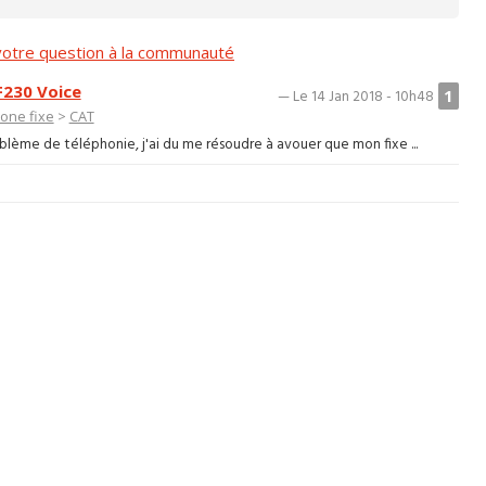
otre question à la communauté
F230 Voice
1
— Le 14 Jan 2018 - 10h48
one fixe
>
CAT
lème de téléphonie, j'ai du me résoudre à avouer que mon fixe ...