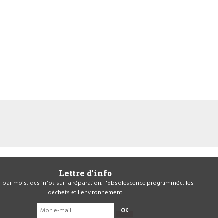
Lettre d'info
is par mois, des infos sur la réparation, l'obsolescence programmée, les
déchets et l'environnement.
OK