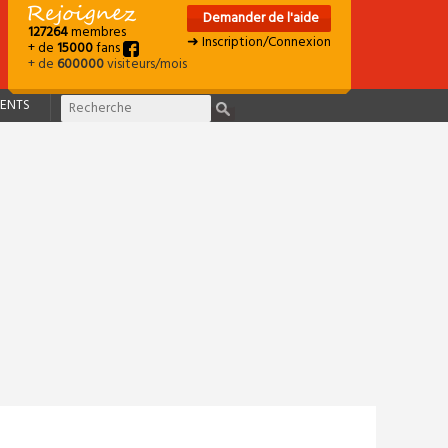
Demander de l'aide
127264
membres
➜ Inscription/Connexion
+ de
15000
fans
+ de
600000
visiteurs/mois
ENTS