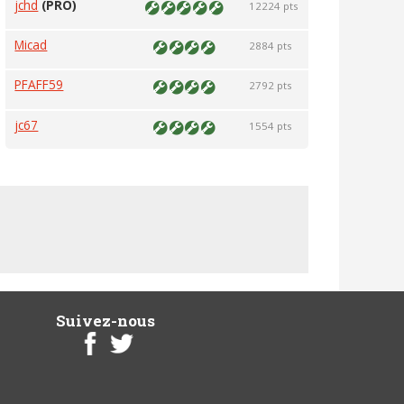
jchd
(PRO)
12224 pts
Micad
2884 pts
PFAFF59
2792 pts
jc67
1554 pts
Suivez-nous