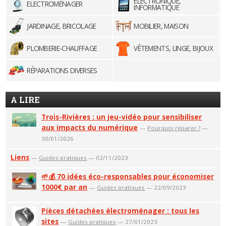
ELECTRONIQUE,
ELECTROMÉNAGER
INFORMATIQUE
JARDINAGE, BRICOLAGE
MOBILIER, MAISON
PLOMBERIE-CHAUFFAGE
VÊTEMENTS, LINGE, BIJOUX
RÉPARATIONS DIVERSES
A LIRE
Trois-Rivières : un jeu-vidéo pour sensibiliser
aux impacts du numérique
—
Pourquoi réparer ?
—
30/01/2026
Liens
—
Guides pratiques
— 02/11/2023
🌱💰 70 idées éco-responsables pour économiser
1000€ par an
—
Guides pratiques
— 22/09/2023
Pièces détachées électroménager : tous les
sites
—
Guides pratiques
— 27/01/2023