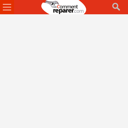
Ouvrir
le
menu