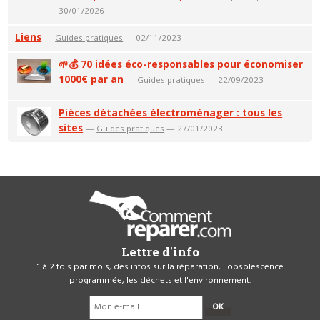
30/01/2026
Liens
—
Guides pratiques
— 02/11/2023
🌱💰 70 idées éco-responsables pour économiser
1000€ par an
—
Guides pratiques
— 22/09/2023
Pièces détachées électroménager : tous les
sites
—
Guides pratiques
— 27/01/2023
Lettre d'info
1 à 2 fois par mois, des infos sur la réparation, l'obsolescence
programmée, les déchets et l'environnement.
OK