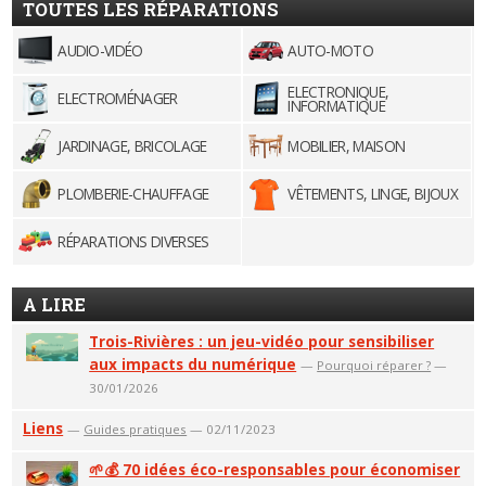
TOUTES LES RÉPARATIONS
AUDIO-VIDÉO
AUTO-MOTO
ELECTRONIQUE,
ELECTROMÉNAGER
INFORMATIQUE
JARDINAGE, BRICOLAGE
MOBILIER, MAISON
PLOMBERIE-CHAUFFAGE
VÊTEMENTS, LINGE, BIJOUX
RÉPARATIONS DIVERSES
A LIRE
Trois-Rivières : un jeu-vidéo pour sensibiliser
aux impacts du numérique
—
Pourquoi réparer ?
—
30/01/2026
Liens
—
Guides pratiques
— 02/11/2023
🌱💰 70 idées éco-responsables pour économiser