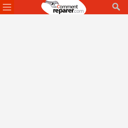
Ouvrir
le
menu