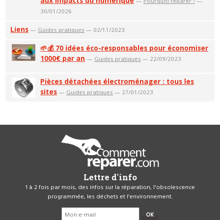
aux impacts du numérique
—
Pourquoi réparer ?
—
30/01/2026
Liens
—
Guides pratiques
— 02/11/2023
🌱💰 70 idées éco-responsables pour économiser
1000€ par an
—
Guides pratiques
— 22/09/2023
Pièces détachées électroménager : tous les
sites
—
Guides pratiques
— 27/01/2023
Lettre d'info
1 à 2 fois par mois, des infos sur la réparation, l'obsolescence
programmée, les déchets et l'environnement.
OK