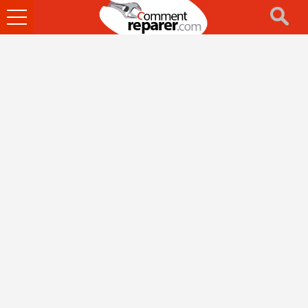
Ouvrir
le
menu