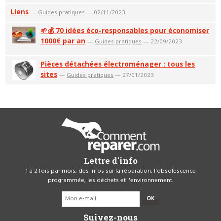
Liens
—
Guides pratiques
— 02/11/2023
🌱💰 70 idées éco-responsables pour économiser
1000€ par an
—
Guides pratiques
— 22/09/2023
Pièces détachées électroménager : tous les
sites
—
Guides pratiques
— 27/01/2023
Lettre d'info
1 à 2 fois par mois, des infos sur la réparation, l'obsolescence
programmée, les déchets et l'environnement.
OK
Suivez-nous